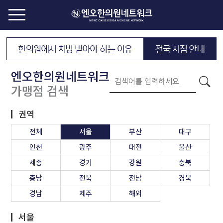
한의원에서 처방 받아야 하는 이유
전국 지점 안내
엔오한의원네트워크
가맹점 검색
권역
전체
서울
부산
대구
인천
광주
대전
울산
세종
경기
강원
충북
충남
전북
전남
경북
경남
제주
해외
서울