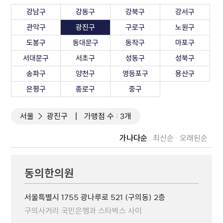
강남구
강동구
강북구
강서구
관악구
광진구
구로구
노원구
도봉구
동대문구
동작구
마포구
서대문구
서초구
성동구
성북구
송파구
양천구
영등포구
용산구
은평구
종로구
중구
서울
광진구
가맹점 수 : 3개
가나다순
최신순
오래된순
동의한의원
서울특별시 1755 광나루로 521 (구의동) 2층
구의사거리 국민은행과 스타벅스 사이