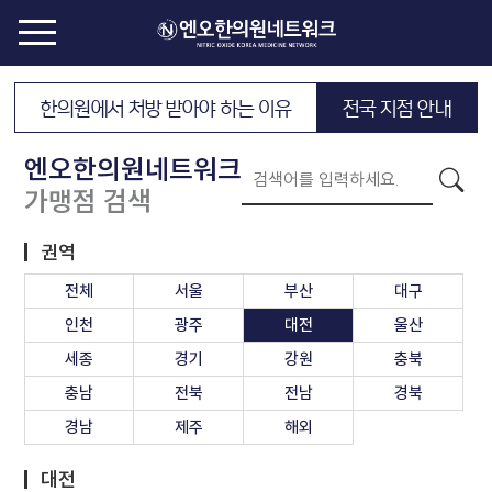
한의원에서 처방 받아야 하는 이유
전국 지점 안내
엔오한의원네트워크
가맹점 검색
권역
전체
서울
부산
대구
인천
광주
대전
울산
세종
경기
강원
충북
충남
전북
전남
경북
경남
제주
해외
대전