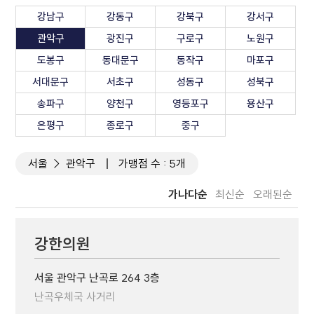
강남구
강동구
강북구
강서구
관악구
광진구
구로구
노원구
도봉구
동대문구
동작구
마포구
서대문구
서초구
성동구
성북구
송파구
양천구
영등포구
용산구
은평구
종로구
중구
서울
관악구
가맹점 수 : 5개
가나다순
최신순
오래된순
강한의원
서울 관악구 난곡로 264 3층
난곡우체국 사거리