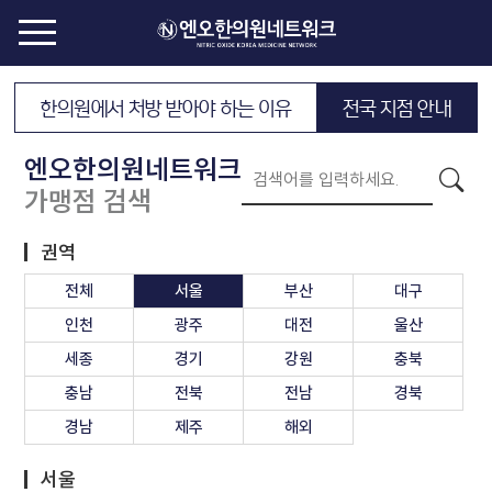
한의원에서 처방 받아야 하는 이유
전국 지점 안내
엔오한의원네트워크
가맹점 검색
권역
전체
서울
부산
대구
인천
광주
대전
울산
세종
경기
강원
충북
충남
전북
전남
경북
경남
제주
해외
서울