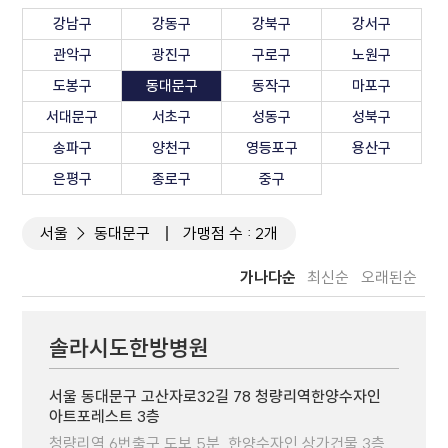
강남구
강동구
강북구
강서구
관악구
광진구
구로구
노원구
도봉구
동대문구
동작구
마포구
서대문구
서초구
성동구
성북구
송파구
양천구
영등포구
용산구
은평구
종로구
중구
서울
동대문구
가맹점 수 : 2개
가나다순
최신순
오래된순
솔라시도한방병원
서울 동대문구 고산자로32길 78 청량리역한양수자인
아트포레스트 3층
청량리역 6번출구 도보 5분, 한양수자인 상가건물 3층