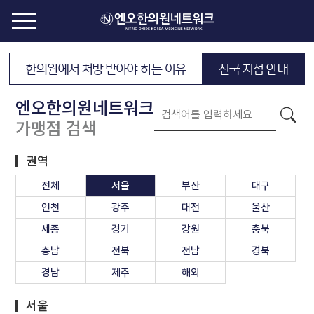
한의원에서 처방 받아야 하는 이유
전국 지점 안내
엔오한의원네트워크
가맹점 검색
권역
전체
서울
부산
대구
인천
광주
대전
울산
세종
경기
강원
충북
충남
전북
전남
경북
경남
제주
해외
서울