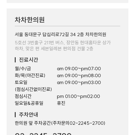
차차한의원
서울 동대문구 답십리로72길 34 2층 차차한의원
5호선 3번출구 211번 버스, 장안동 현대홈타운 상가
하차, 맞은 편 세븐일레븐 편의점 건물 2층
진료시간
월/수/금
am 09;00~pm07;00
화/목(야간진료)
am 09;00~pm08;00
토요일
am 09;00~pm03;00
(점심시간없이진료)
점심시간
pm 01;00~pm02;00
일요일&공휴일
휴진
주차안내
한의원 앞 주차공간(주차문의02-2245-2700)