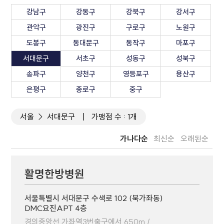
강남구
강동구
강북구
강서구
관악구
광진구
구로구
노원구
도봉구
동대문구
동작구
마포구
서대문구
서초구
성동구
성북구
송파구
양천구
영등포구
용산구
은평구
종로구
중구
서울
서대문구
가맹점 수 : 1개
가나다순
최신순
오래된순
활명한방병원
서울특별시 서대문구 수색로 102 (북가좌동)
DMC요진APT 4층
경의중앙선 가좌역3번출구에서 650m /