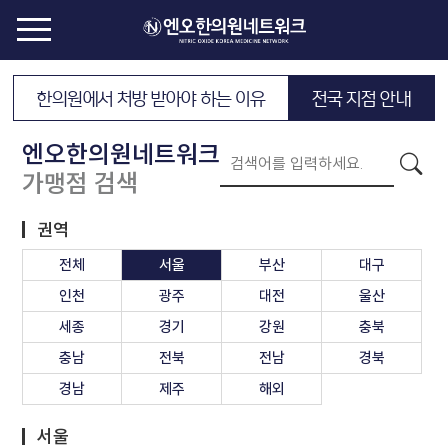
한의원에서 처방 받아야 하는 이유
전국 지점 안내
엔오한의원네트워크
가맹점 검색
권역
전체
서울
부산
대구
인천
광주
대전
울산
세종
경기
강원
충북
충남
전북
전남
경북
경남
제주
해외
서울