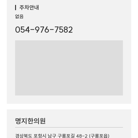
주차안내
없음
054-976-7582
명지한의원
경상북도 포항시 남구 구룡포길 48-2 (구룡포읍)