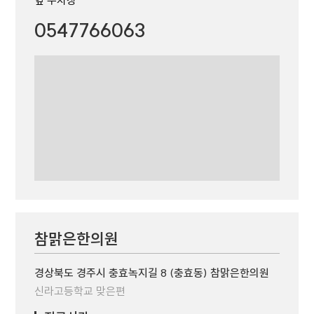
옆 주차창
0547766063
참맑은한의원
경상북도 경주시 충효녹지길 8 (충효동) 참맑은한의원
신라고등학교 맞은편