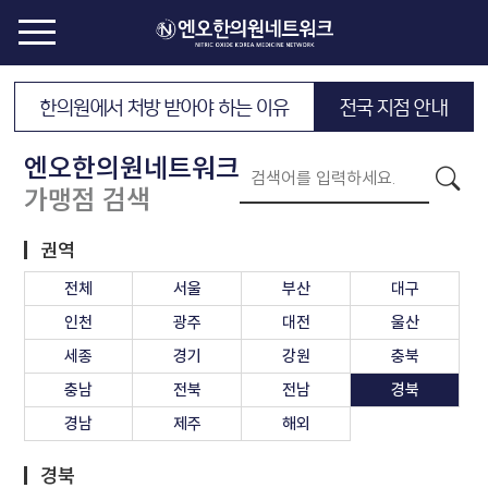
한의원에서 처방 받아야 하는 이유
전국 지점 안내
엔오한의원네트워크
가맹점 검색
권역
전체
서울
부산
대구
인천
광주
대전
울산
세종
경기
강원
충북
충남
전북
전남
경북
경남
제주
해외
경북