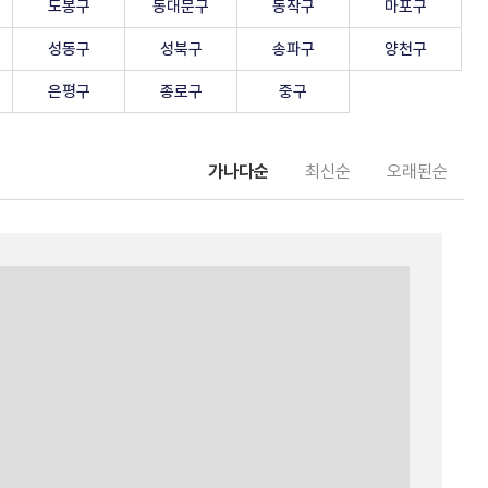
도봉구
동대문구
동작구
마포구
성동구
성북구
송파구
양천구
은평구
종로구
중구
가나다순
최신순
오래된순