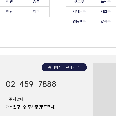
강원
충북
구로구
노원구
경남
제주
서대문구
서초구
영등포구
용산구
홈페이지 바로가기
02-459-7888
주차안내
개포빌딩 1층 주차장(무료주차)