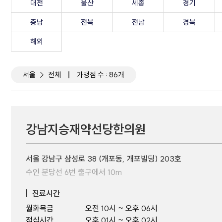
대전
울산
세종
경기
충남
전북
전남
경북
해외
서울
전체
가맹점 수 : 86개
강남지승재약선당한의원
서울 강남구 삼성로 38 (개포동, 개포빌딩) 203호
수인 분당선 6번 출구에서 10m
진료시간
월화목금
오전 10시 ~ 오후 06시
점심시간
오후 01시 ~ 오후 02시