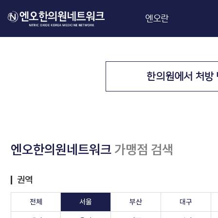
엔오란
엔오
제품정보
한의원에서 처방 
연구정보
엔오한의원네트워크
가맹점 검색
권역
전체
서울
부산
대구