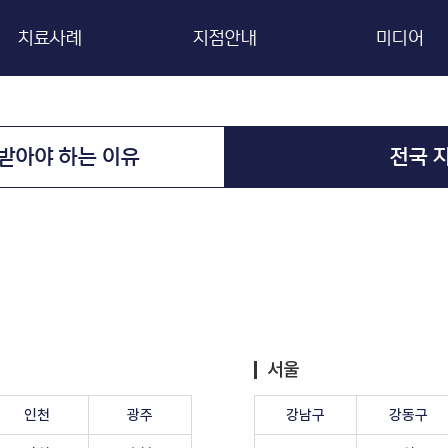
치료사례
지점안내
미디어
치료사례
한의원에서 처방 받아야 하는 이유
유튜
전국 지점 안내
블로
받아야 하는 이유
전국 
서울
인천
광주
강남구
강동구