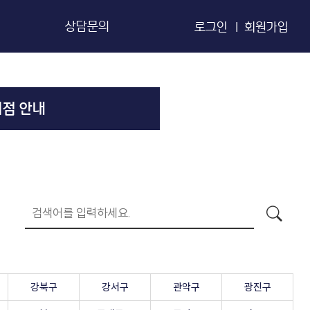
상담문의
로그인 |
회원가입
브
엔오자가체크법
그
지점 안내
강북구
강서구
관악구
광진구