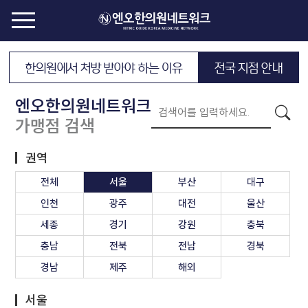
한의원에서 처방 받아야 하는 이유
전국 지점 안내
엔오한의원네트워크
가맹점 검색
권역
전체
서울
부산
대구
인천
광주
대전
울산
세종
경기
강원
충북
충남
전북
전남
경북
경남
제주
해외
서울