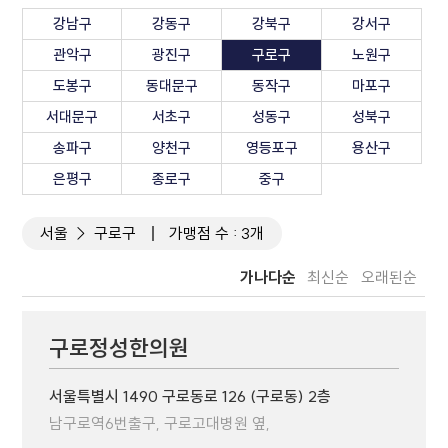
강남구
강동구
강북구
강서구
관악구
광진구
구로구
노원구
도봉구
동대문구
동작구
마포구
서대문구
서초구
성동구
성북구
송파구
양천구
영등포구
용산구
은평구
종로구
중구
서울
구로구
가맹점 수 : 3개
가나다순
최신순
오래된순
구로정성한의원
서울특별시 1490 구로동로 126 (구로동) 2층
남구로역6번출구, 구로고대병원 옆,