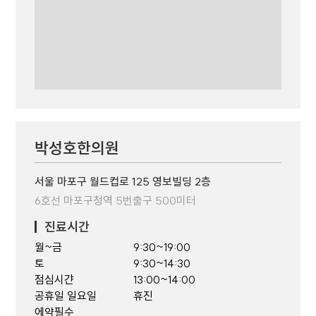
박성호한의원
서울 마포구 월드컵로 125 영보빌딩 2층
6호선 마포구청역 5번출구 500미터
진료시간
월~금
9:30~19:00
토
9:30~14:30
점심시갼
13:00~14:00
공휴일 일요일
휴진
에약필수