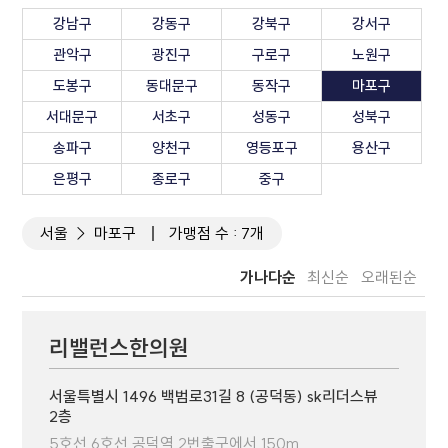
강남구
강동구
강북구
강서구
관악구
광진구
구로구
노원구
도봉구
동대문구
동작구
마포구
서대문구
서초구
성동구
성북구
송파구
양천구
영등포구
용산구
은평구
종로구
중구
서울
마포구
가맹점 수 : 7개
가나다순
최신순
오래된순
리밸런스한의원
서울특별시 1496 백범로31길 8 (공덕동) sk리더스뷰
2층
5호선 6호선 공덕역 2번출구에서 150m