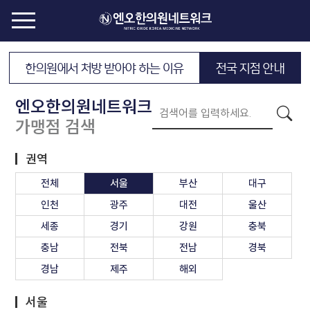
한의원에서 처방 받아야 하는 이유
전국 지점 안내
엔오한의원네트워크
가맹점 검색
권역
전체
서울
부산
대구
인천
광주
대전
울산
세종
경기
강원
충북
충남
전북
전남
경북
경남
제주
해외
서울