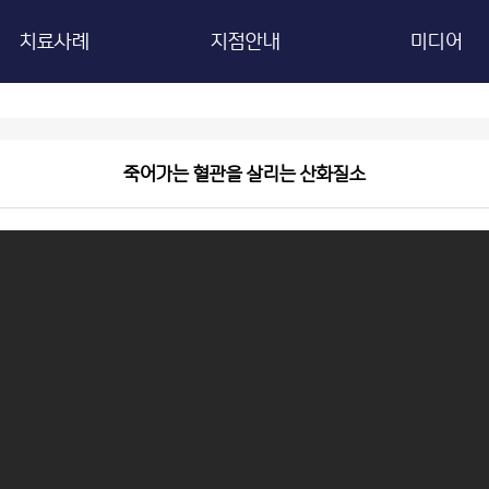
치료사례
지점안내
미디어
치료사례
한의원에서 처방 받아야 하는 이유
유튜
전국 지점 안내
블로
죽어가는 혈관을 살리는 산화질소