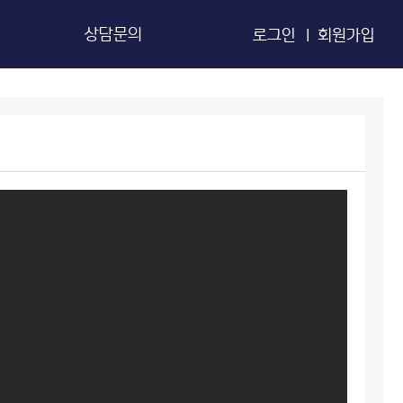
상담문의
로그인 |
회원가입
브
엔오자가체크법
그