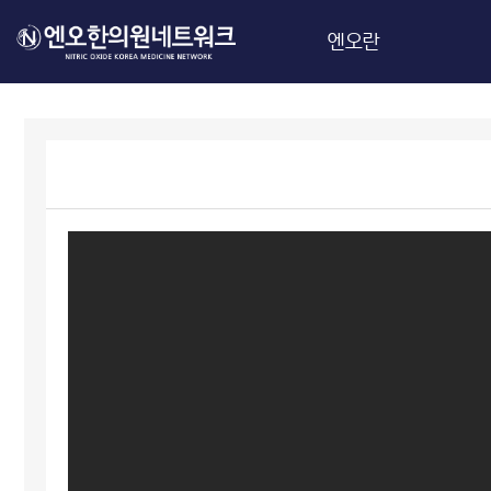
엔오란
엔오
제품정보
연구정보